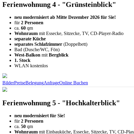
Ferienwohnung 4 - "Grünsteinblick"
neu modernisiert ab Mitte Dezember 2026 für Sie!
für
2 Personen
ca.
60
qm
Wohnraum
mit Essecke, Sitzecke, TV, CD-Player-Radio
separate Küche
separates Schlafzimmer
(Doppelbett)
Bad (Dusche/WC, Fön)
West-Balkon
mit
Bergblick
1. Stock
WLAN kostenlos
Bilder
Preise
Belegung
Anfrage
Online Buchen
Ferienwohnung 5 - "Hochkalterblick"
neu modernisiert für Sie!
für
2 Personen
ca.
50
qm
Wohnraum
mit Einbauküche, Essecke, Sitzecke, TV, CD-Pla