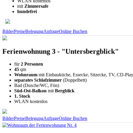
WLAN kostenlos
mit
Zimmersafe
hundefrei
Bilder
Preise
Belegung
Anfrage
Online Buchen
Ferienwohnung 3 - "Untersbergblick"
für
2 Personen
45
qm
Wohnraum
mit Einbauküche, Essecke, Sitzecke, TV, CD-Pla
separates Schlafzimmer
(Doppelbett)
Bad (Dusche/WC, Fön)
Süd-Ost-Balkon
mit
Bergblick
1. Stock
WLAN kostenlos
Bilder
Preise
Belegung
Anfrage
Online Buchen