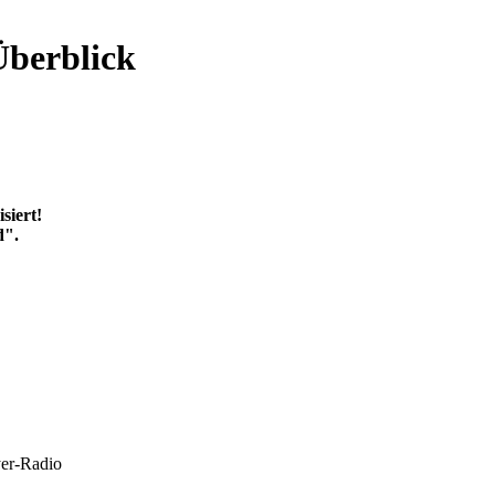
Überblick
siert!
d".
yer-Radio