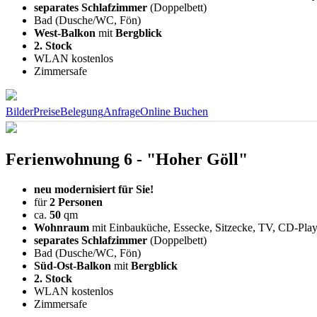
separates Schlafzimmer
(Doppelbett)
Bad (Dusche/WC, Fön)
West-Balkon
mit
Bergblick
2. Stock
WLAN kostenlos
Zimmersafe
Bilder
Preise
Belegung
Anfrage
Online Buchen
Ferienwohnung 6 - "Hoher Göll"
neu modernisiert für Sie!
für
2 Personen
ca.
50
qm
Wohnraum
mit Einbauküche, Essecke, Sitzecke, TV, CD-Pla
separates Schlafzimmer
(Doppelbett)
Bad (Dusche/WC, Fön)
Süd-Ost-Balkon
mit
Bergblick
2. Stock
WLAN kostenlos
Zimmersafe